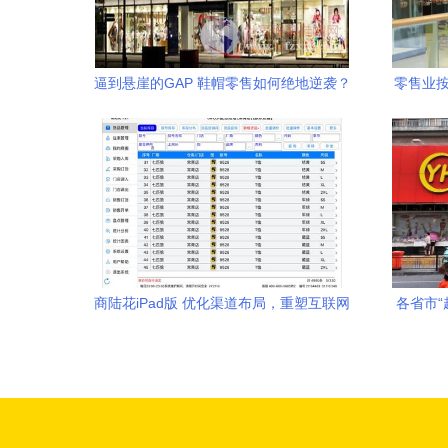
逼到悬崖的GAP 鞋帽零售如何绝地逆袭？
零售业按
有
商陆花iPad版 优化渠道布局，重塑互联网
各省市“
销售新体验