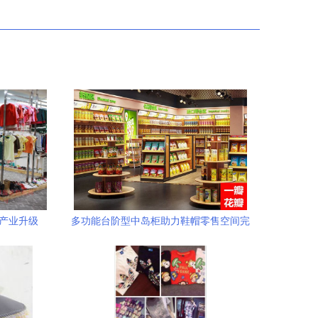
装产业升级
多功能台阶型中岛柜助力鞋帽零售空间完
美升级