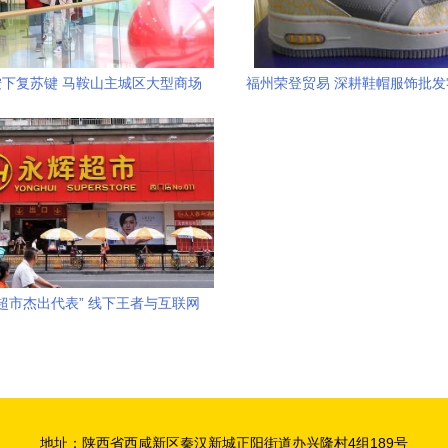
下复苏键 马鞍山主城区大型商场
福州荣登贸易 深耕鞋帽服饰批
序复工，互联网销售成新引擎
力商业高效循环
超市杰出代表” 线下王者与互联网
新贵的双线竞合
地址：陕西省西咸新区秦汉新城正阳街道办兴隆村4组189号