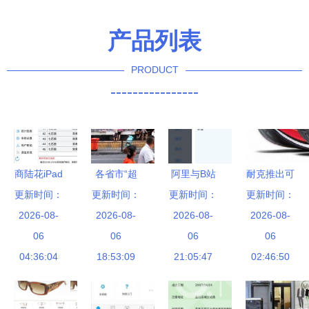
产品列表
PRODUCT
----------------
商陆花iPad
各省市“超
阿里与B站
耐克推出可
更新时间：
版 优化渠
更新时间：
市杰出代
共投涵意电
更新时间：
以挑战两小
更新时间：
道布局，重
2026-08-
表” 线下王
2026-08-
商 鞋帽零
2026-08-
时马拉松的
2026-08-
塑互联网销
06
者与互联网
06
售圈的破圈
06
全新概念跑
06
售新体验
04:36:04
新贵的双线
18:53:09
21:05:47
信号
02:46:50
鞋
竞合