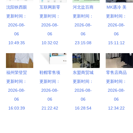
沈阳铁西眼
互联网新零
河北盐百商
MK遇冷 美
更新时间：
镜市场 品
更新时间：
售硝烟弥
更新时间：
贸集团 深
百货零售商
更新时间：
质眼镜批发
2026-08-
漫，小米式
2026-08-
2026-08-
耕区域市
为何陆续抛
2026-08-
零售一网打
06
的“轻骑
06
场，开启互
06
弃昔日爆
06
尽，打造靓
10:49:35
兵”突围之
10:32:02
联网销售新
23:15:08
15:11:12
款？
丽出行风范
路
篇章
福州荣登贸
鞋帽零售项
东盟商贸城
零售店商品
更新时间：
易 整合运
目商业计划
更新时间：
秋季订货盛
更新时间：
陈列设计的
更新时间：
动装、鞋帽
2026-08-
2026-08-
书（最新
会 9月23日
2026-08-
力量 鞋帽
2026-08-
与童装资
06
版）
06
进货即送好
06
零售中的视
06
源，打造零
16:03:39
21:22:42
礼，开启互
16:28:54
12:34:22
觉魅力
售批发新生
联网销售新
态
篇章