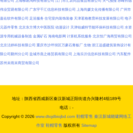
有限公司
上海柳易洵科技有限公司
江门市汇农尚品食品有限公司
天气预报
赤峰邦德
伟业贸易有限公司
广东宇千汇信息科技有限公司
上海尚媛文化传播有限公司
广州市
嘉伈软件有限公司
足浴服务
住宅室内装饰装修
天津茗格教育科技发展有限公司
电子
元器件零售
北京东方博大中医医院
动漫设计
天津铂威特节能环保科技有限公司
水资
源专用机械设备制造
金属矿石
海南电影网
计算机系统服务
北京恒广海商贸有限公司
北京洁婷科技有限公司
重庆市沙坪坝区万豪石膏板厂
生物
浙江远盛建筑装饰设计有
限公司鄞州分公司
盐城市燕之格贸易有限公司
上海乐沂信息科技有限公司
汽车配件
苏州未雨末商贸有限公司
地址：陕西省西咸新区秦汉新城正阳街道办兴隆村4组189号
电话：-
Copyright © 2026
www.dtojdbiojbd.com
鞋帽零售
秦汉新城晓啸网络工
作室
鞋帽零售
版权所有
Sitemap