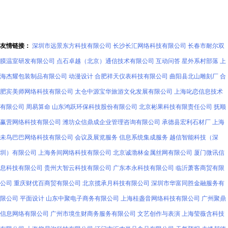
友情链接：
深圳市远景东方科技有限公司
长沙长汇网络科技有限公司
长春市耐尔双
膜温室研发有限公司
点石卓越（北京）通信技术有限公司
互动问答
星外系村部落
上
海杰耀包装制品有限公司
动漫设计
合肥祥天仪表科技有限公司
曲阳县北山雕刻厂
合
肥宾美师网络科技有限公司
太仓中源宝华旅游文化发展有限公司
上海叱恋信息技术
有限公司
周易算命
山东鸿跃环保科技股份有限公司
北京彬果科技有限责任公司
抚顺
赢营网络科技有限公司
潍坊众信鼎成企业管理咨询有限公司
承德县宏利石材厂
上海
未鸟巴巴网络科技有限公司
会议及展览服务
信息系统集成服务
越信智能科技（深
圳）有限公司
上海务间网络科技有限公司
北京诚渤林金属丝网有限公司
厦门微讯信
息科技有限公司
贵州大智云科技有限公司
广东本永科技有限公司
临沂萧客商贸有限
公司
重庆财优百商贸有限公司
北京揽承月科技有限公司
深圳市华富同胜金融服务有
限公司
平面设计
山东中聚电子商务有限公司
上海桂盏音网络科技有限公司
广州聚鼎
信息网络有限公司
广州市境生财商务服务有限公司
文艺创作与表演
上海莹薇含科技