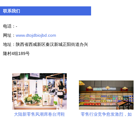
联系我们
电话：-
网址：
www.dtojdbiojbd.com
地址：陕西省西咸新区秦汉新城正阳街道办兴
隆村4组189号
大陆新零售风潮席卷台湾鞋
零售行业竞争愈发激烈，如
帽市场 机遇与挑战并存
何从商品赛道快速突围 鞋帽
零售的策略与实践