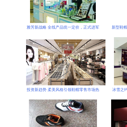
雅芳新战略 全线产品统一定价，正式进军
新型鞋帽
互联网零售
投资新趋势 柔美风格引领鞋帽零售市场热
冰雪之
潮
许商