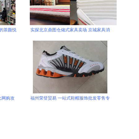
的茶颜悦
实探北京鼎图仓储式家具卖场 京城家具消
新增长
费的线下新地标与互联网融合之道
比网购攻
福州荣登贸易 一站式鞋帽服饰批发零售专
惠
家