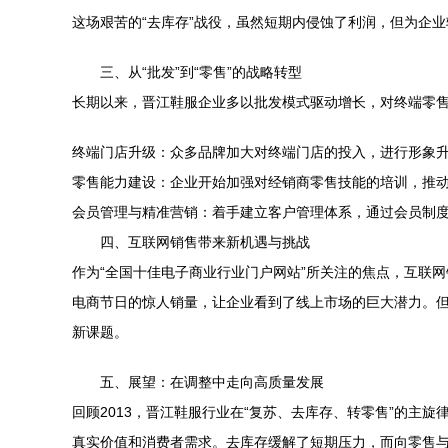
这场艰苦的“去库存”战役，虽然短期内侵蚀了利润，但为企
三、从“批发”到“零售”的战略转型
长期以来，晋江鞋服企业多以批发模式驱动增长，对终端零售
终端门店升级：众多品牌加大对终端门店的投入，进行形象
零售能力建设：企业开始加强对经销商零售技能的培训，推动渠
会员管理与精准营销：着手建立客户管理体系，通过会员制
四、互联网销售带来新机遇与挑战
作为“全国十佳电子商业行业门户网站”所关注的焦点，互联
电商节日的惊人销量，让企业看到了线上市场的巨大潜力。但
新课题。
五、展望：在调整中走向高质量发展
回顾2013，晋江鞋服行业在“复苏、去库存、转零售”的
真实价值和消费者需求。去库存缓解了短期压力，而向零售