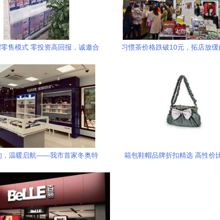
零售模式 零投资高回报，诚邀合
习惯茶价格跌破10元，拓店放缓
作伙伴
色如何从零售与子品牌挖掘
约，温暖启航——我市首家冬奥特
箱包鞋帽品牌折扣精选 高性价
品零售店于市属公园盛大开业
略，券老大带你买得实