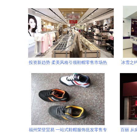
互联网零售
投资新趋势 柔美风格引领鞋帽零售市场热
冰雪之
潮
许商
福州荣登贸易 一站式鞋帽服饰批发零售专
百丽 从