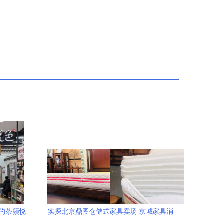
的茶颜悦
实探北京鼎图仓储式家具卖场 京城家具消