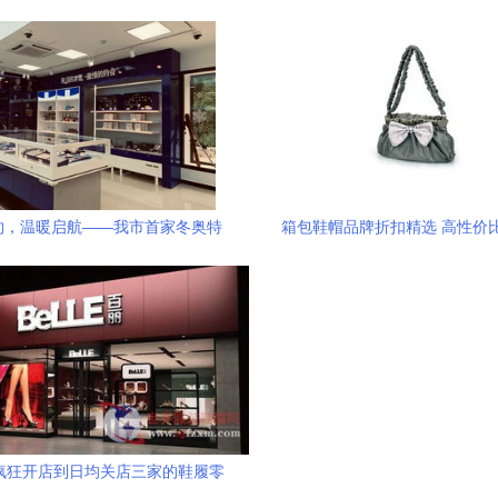
作伙伴
色如何从零售与子品牌挖掘
约，温暖启航——我市首家冬奥特
箱包鞋帽品牌折扣精选 高性价
品零售店于市属公园盛大开业
略，券老大带你买得实
疯狂开店到日均关店三家的鞋履零