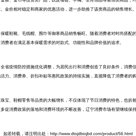
。金条、金币等投资类产品，以及项链、手镯、生肖饰品等装饰类商品，
求。金价相对稳定和商家的优惠活动，进一步助推了该类商品的销售增长
、保暖鞋靴、毛线帽、围巾等御寒商品销售畅旺。随着消费者对时尚搭配
出消费者在满足基本保暖需求的对款式、功能性和品牌价值的追求。
。全省疫情防控措施优化调整，为居民出行和消费创造了良好条件，消费
场活力。消费券、折扣补贴等惠民政策的持续实施，直接降低了消费者的
银珠宝、鞋帽零售等品类的大幅增长，不仅体现了节日消费的特色，也折
更多促消费政策的落地和消费环境的不断改善，辽宁消费市场有望继续保
如若转载，请注明出处：http://www.dtojdbiojbd.com/product/56.html