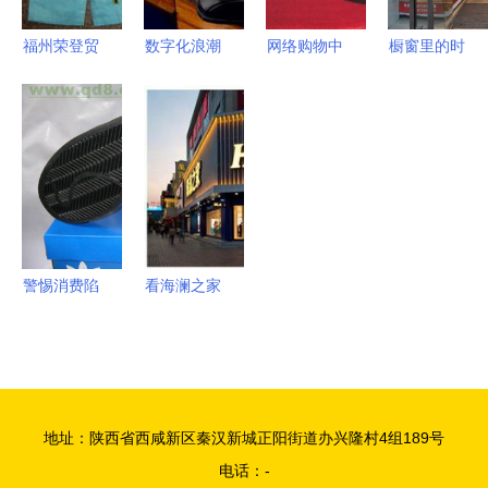
越
福州荣登贸
数字化浪潮
网络购物中
橱窗里的时
易 专注儿
下鞋企的转
的奢侈品陷
尚密码 鞋
童套装与鞋
型之路 互
阱 以“爱玛
帽零售店如
帽服饰的零
联网销售重
仕原单”为
何以模特吸
售批发专家
塑行业格局
例
引顾客
警惕消费陷
看海澜之家
阱 精仿鞋
如何花开全
帽背后的风
国，鞋帽零
险与反思
售版图扩张
新篇章
地址：陕西省西咸新区秦汉新城正阳街道办兴隆村4组189号
电话：-