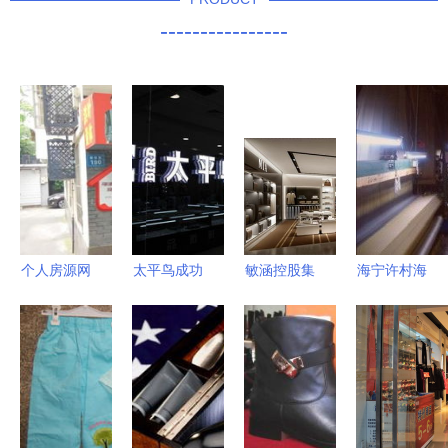
----------------
个人房源网
太平鸟成功
敏涵控股集
海宁许村海
杭州鞋帽零
登陆沪市主
团 以贵族
王盈信纺织
售 线上转
板 互联网
私人定制，
厂的多元化
型与市场机
销售成增长
开启鞋帽零
发展 从纺
遇探析
新引擎
售的美学探
织制造到鞋
索之旅
帽零售的跨